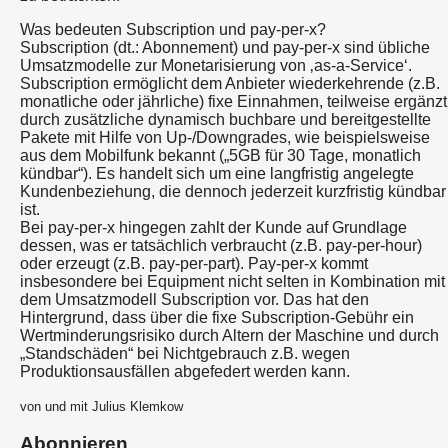
Was bedeuten Subscription und pay-per-x?
Subscription (dt.: Abonnement) und pay-per-x sind übliche
Umsatzmodelle zur Monetarisierung von ‚as-a-Service‘.
Subscription ermöglicht dem Anbieter wiederkehrende (z.B.
monatliche oder jährliche) fixe Einnahmen, teilweise ergänzt
durch zusätzliche dynamisch buchbare und bereitgestellte
Pakete mit Hilfe von Up-/Downgrades, wie beispielsweise
aus dem Mobilfunk bekannt („5GB für 30 Tage, monatlich
kündbar“). Es handelt sich um eine langfristig angelegte
Kundenbeziehung, die dennoch jederzeit kurzfristig kündbar
ist.
Bei pay-per-x hingegen zahlt der Kunde auf Grundlage
dessen, was er tatsächlich verbraucht (z.B. pay-per-hour)
oder erzeugt (z.B. pay-per-part). Pay-per-x kommt
insbesondere bei Equipment nicht selten in Kombination mit
dem Umsatzmodell Subscription vor. Das hat den
Hintergrund, dass über die fixe Subscription-Gebühr ein
Wertminderungsrisiko durch Altern der Maschine und durch
„Standschäden“ bei Nichtgebrauch z.B. wegen
Produktionsausfällen abgefedert werden kann.
von und mit Julius Klemkow
Abonnieren