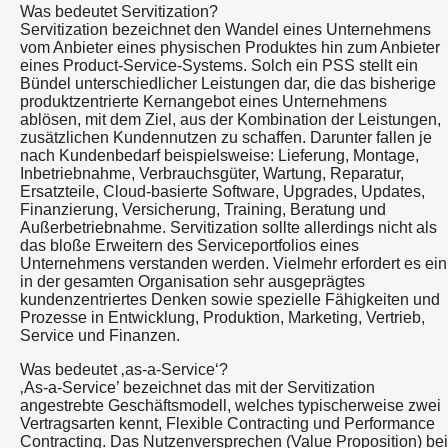
Was bedeutet Servitization?
Servitization bezeichnet den Wandel eines Unternehmens
vom Anbieter eines physischen Produktes hin zum Anbieter
eines Product-Service-Systems. Solch ein PSS stellt ein
Bündel unterschiedlicher Leistungen dar, die das bisherige
produktzentrierte Kernangebot eines Unternehmens
ablösen, mit dem Ziel, aus der Kombination der Leistungen,
zusätzlichen Kundennutzen zu schaffen. Darunter fallen je
nach Kundenbedarf beispielsweise: Lieferung, Montage,
Inbetriebnahme, Verbrauchsgüter, Wartung, Reparatur,
Ersatzteile, Cloud-basierte Software, Upgrades, Updates,
Finanzierung, Versicherung, Training, Beratung und
Außerbetriebnahme. Servitization sollte allerdings nicht als
das bloße Erweitern des Serviceportfolios eines
Unternehmens verstanden werden. Vielmehr erfordert es ein
in der gesamten Organisation sehr ausgeprägtes
kundenzentriertes Denken sowie spezielle Fähigkeiten und
Prozesse in Entwicklung, Produktion, Marketing, Vertrieb,
Service und Finanzen.
Was bedeutet ‚as-a-Service‘?
‚As-a-Service’ bezeichnet das mit der Servitization
angestrebte Geschäftsmodell, welches typischerweise zwei
Vertragsarten kennt, Flexible Contracting und Performance
Contracting. Das Nutzenversprechen (Value Proposition) bei