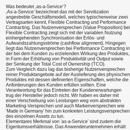
Was bedeutet ‚as-a-Service‘?
‚As-a-Service’ bezeichnet das mit der Servitization
angestrebte Geschäftsmodell, welches typischerweise zwei
Vertragsarten kennt, Flexible Contracting und Performance
Contracting. Das Nutzenversprechen (Value Proposition) bei
Flexible Contracting zeigt sich mit der variablen Nutzung
einhergehenden Synchronisation der Erlös- und
Aufwandszahlungsströme (cashflow alignment). Hingegen
liegt das Nutzenversprechen bei Performance Contracting in
der bei dem Kunden zu erzielenden Wirkung des Produktes,
in Form der Erhöhung von Produktivität und Output sowie
der Senkung der Total Cost of Ownership (TCO).
Zum Vergleich dazu lag das bisherige Nutzenversprechen
reiner Produktangebote auf der Auslieferung des physischen
Produktes mit dessen definierten Eigenschaften, welche die
Anforderungen des Kunden erfüllen sollten. Eine
Verantwortung für das Eintreten der Kundenerwartungen
trug der Hersteller jedoch nicht. Wir haben es daher mit
einer Verschiebung von Leistungen weg vom abstrakten
Marketing-Versprechen und auch Markenversprechen wie
'Made in Germany' hin zum konkreten Leistungsversprechen
des einzelnen Assets zu tun.
Elementares Merkmal von 'as-a-Service' sind zudem die
Eigentumsverhältnisse. Das Anwenderunternehmen erhält