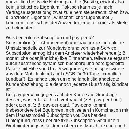
nur zeitlich befristete Nutzungsrechte (Besitz), erwirbt also
kein juristisches Eigentum. Faktisch kann es je nach
Vertragsausgestaltung zwar zu einem steuerrechtlichen bzw.
bilanziellen Eigentum („wirtschaftlicher Eigentümer")
kommen, juristisch ist der Anwender jedoch immer als Mieter
zu betrachten.
Was bedeuten Subscription und pay-per-x?
Subscription (dt.: Abonnement) und pay-per-x sind übliche
Umsatzmodelle zur Monetarisierung von ‚as-a-Service‘.
Subscription ermöglicht dem Anbieter wiederkehrende (z.B.
monatliche oder jährliche) fixe Einnahmen, teilweise ergänzt
durch zusätzliche dynamisch buchbare und bereitgestellte
Pakete mit Hilfe von Up-/Downgrades, wie beispielsweise
aus dem Mobilfunk bekannt („5GB für 30 Tage, monatlich
kündbar“). Es handelt sich um eine langfristig angelegte
Kundenbeziehung, die dennoch jederzeit kurzfristig kündbar
ist.
Bei pay-per-x hingegen zahlt der Kunde auf Grundlage
dessen, was er tatsächlich verbraucht (z.B. pay-per-hour)
oder erzeugt (z.B. pay-per-part). Pay-per-x kommt
insbesondere bei Equipment nicht selten in Kombination mit
dem Umsatzmodell Subscription vor. Das hat den
Hintergrund, dass über die fixe Subscription-Gebühr ein
Wertminderungsrisiko durch Altern der Maschine und durch